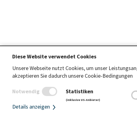
Diese Website verwendet Cookies
TICKETS KAUFEN
INFORMA
Unsere Webseite nutzt Cookies, um unser Leistungsang
Saison-& Jahreskarten
Preise
akzeptieren Sie dadurch unsere Cookie-Bedingungen
Smartphone Ticket
Öffnungsze
Sommertickets
FAQ
Notwendig
Statistiken
Schifffahrtstickets
(inklusive US-Anbieter)
Details anzeigen
Event- und Erlebnistickets
Gutscheine
Parking