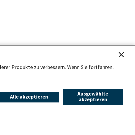
ODEN
KONTAKT
erer Produkte zu verbessern. Wenn Sie fortfahren,
SCHMITTENHÖHEBAHN AG
5700 Zell am See
Postfach 8
Salzachtal-Bundesstraße 7,
+43 (0) 6542 789 211
schmitten@schmitten.at
www.schmitten.at